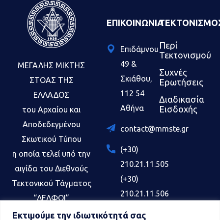
ΕΠΙΚΟΙΝΩΝΊΑ
ΤΕΚΤΟΝΙΣΜΟ
Περί
Επιδάμνου
Τεκτονισμού
49
&
ΜΕΓΑΛΗΣ ΜΙΚΤΗΣ
Συχνές
Σκιάθου,
ΣΤΟΑΣ ΤΗΣ
Ερωτήσεις
112 54
ΕΛΛΑΔΟΣ
Διαδικασία
Αθήνα
Εισδοχής
του Αρχαίου και
Αποδεδεγμένου
contact@mmste.gr
Σκωτικού Τύπου
(+30)
η οποία τελεί υπό την
210.21.11.505
αιγίδα του Διεθνούς
(+30)
Τεκτονικού Τάγματος
210.21.11.506
“ΔΕΛΦΟΙ”
και εργάζεται εις
(+30)
Εκτιμούμε την ιδιωτικότητά σας