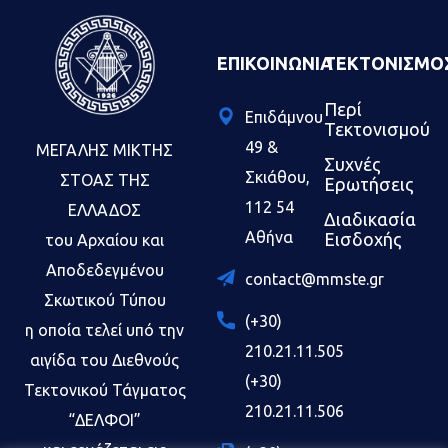
ΕΠΙΚΟΙΝΩΝΊΑ
ΤΕΚΤΟΝΙΣΜΟ
Περί
Επιδάμνου
Τεκτονισμού
49
&
ΜΕΓΑΛΗΣ ΜΙΚΤΗΣ
Συχνές
Σκιάθου,
ΣΤΟΑΣ ΤΗΣ
Ερωτήσεις
112 54
ΕΛΛΑΔΟΣ
Διαδικασία
Αθήνα
Εισδοχής
του Αρχαίου και
Αποδεδεγμένου
contact@mmste.gr
Σκωτικού Τύπου
(+30)
η οποία τελεί υπό την
210.21.11.505
αιγίδα του Διεθνούς
(+30)
Τεκτονικού Τάγματος
210.21.11.506
“ΔΕΛΦΟΙ”