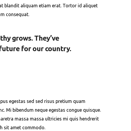
 blandit aliquam etiam erat. Tortor id aliquet
psum consequat.
athy grows. They’ve
future for our country.
empus egestas sed sed risus pretium quam
nunc. Mi bibendum neque egestas congue quisque.
haretra massa massa ultricies mi quis hendrerit
nibh sit amet commodo.