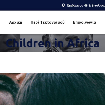
Επιδάμνου 49 & Σκιάθου,
Αρχική
Περί Τεκτονισμού
Επικοινωνία
Children in Africa