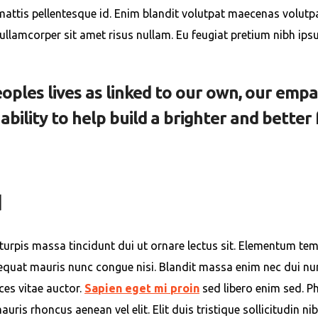
ttis pellentesque id. Enim blandit volutpat maecenas volutpat
ec ullamcorper sit amet risus nullam. Eu feugiat pretium nibh i
oples lives as linked to our own, our emp
ility to help build a brighter and better 
d
 turpis massa tincidunt dui ut ornare lectus sit. Elementum t
nsequat mauris nunc congue nisi. Blandit massa enim nec dui 
ices vitae auctor.
Sapien eget mi proin
sed libero enim sed. P
ris rhoncus aenean vel elit. Elit duis tristique sollicitudin 