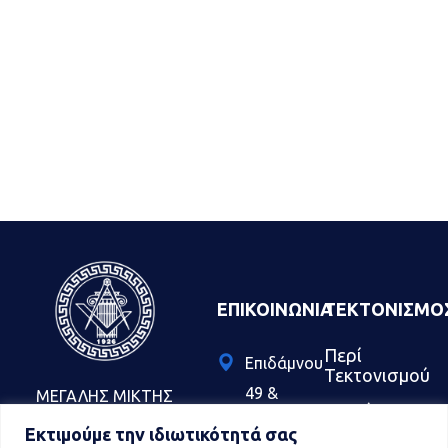
ΕΠΙΚΟΙΝΩΝΊΑ
ΤΕΚΤΟΝΙΣΜΟ
Περί
Επιδάμνου
Τεκτονισμού
49
&
ΜΕΓΑΛΗΣ ΜΙΚΤΗΣ
Συχνές
Σκιάθου,
ΣΤΟΑΣ ΤΗΣ
Ερωτήσεις
Εκτιμούμε την ιδιωτικότητά σας