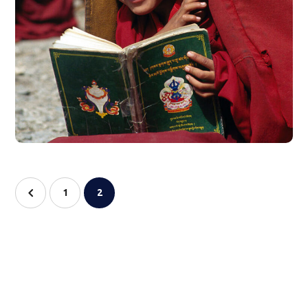
School in Zimbabve
#EDUCATION
1
2