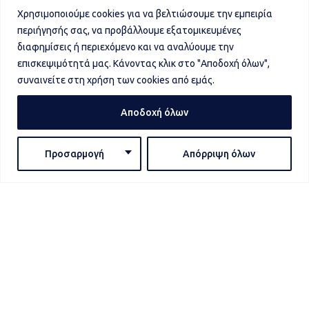
112 54
ΕΛΛΑΔΟΣ
Διαδικασία
Χρησιμοποιούμε cookies για να βελτιώσουμε την εμπειρία
Αθήνα
Εισδοχής
του Αρχαίου και
περιήγησής σας, να προβάλλουμε εξατομικευμένες
Αποδεδεγμένου
διαφημίσεις ή περιεχόμενο και να αναλύουμε την
contact@mmste.gr
επισκεψιμότητά μας. Κάνοντας κλικ στο "Αποδοχή όλων",
Σκωτικού Τύπου
συναινείτε στη χρήση των cookies από εμάς.
(+30)
η οποία τελεί υπό την
210.21.11.505
αιγίδα του Διεθνούς
Αποδοχή όλων
(+30)
Τεκτονικού Τάγματος
210.21.11.506
“ΔΕΛΦΟΙ”
Προσαρμογή
Απόρριψη όλων
και εργάζεται εις
(+30)
Δόξαν του Μεγάλου
210.20.26.417
Αρχιτέκτονος του
Σύμπαντος.